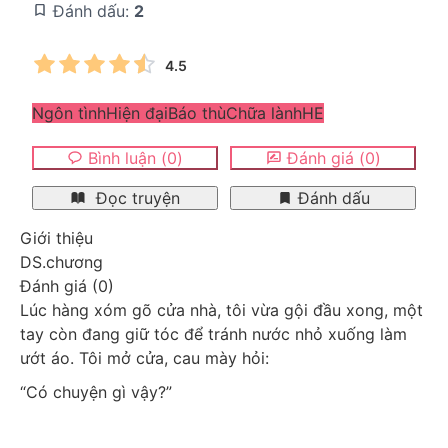
Đánh dấu:
2
4.5
Ngôn tình
Hiện đại
Báo thù
Chữa lành
HE
Bình luận
(
0
)
Đánh giá
(
0
)
Đọc truyện
Đánh dấu
Giới thiệu
DS.chương
Đánh giá
(
0
)
Lúc hàng xóm gõ cửa nhà, tôi vừa gội đầu xong, một 
tay còn đang giữ tóc để tránh nước nhỏ xuống làm 
ướt áo. Tôi mở cửa, cau mày hỏi:
“Có chuyện gì vậy?”