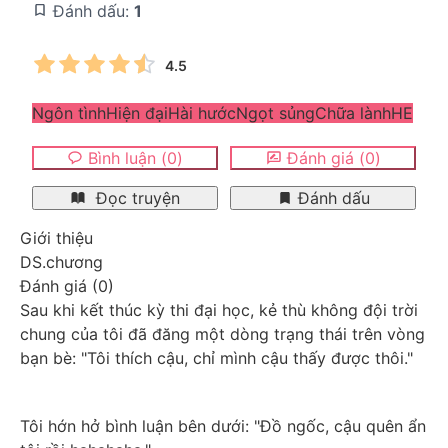
Đánh dấu:
1
4.5
Ngôn tình
Hiện đại
Hài hước
Ngọt sủng
Chữa lành
HE
Bình luận
(
0
)
Đánh giá
(
0
)
Đọc truyện
Đánh dấu
Giới thiệu
DS.chương
Đánh giá
(
0
)
Sau khi kết thúc kỳ thi đại học, kẻ thù không đội trời 
chung của tôi đã đăng một dòng trạng thái trên vòng 
bạn bè: "Tôi thích cậu, chỉ mình cậu thấy được thôi."
Tôi hớn hở bình luận bên dưới: "Đồ ngốc, cậu quên ẩn 