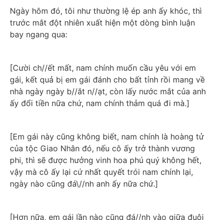
Ngày hôm đó, tôi như thường lệ ép anh ấy khóc, thì 
trước mắt đột nhiên xuất hiện một dòng bình luận 
bay ngang qua:
[Cười ch//ết mất, nam chính muốn cầu yêu với em 
gái, kết quả bị em gái đánh cho bất tỉnh rồi mang về 
nhà ngày ngày b//ắt n//ạt, còn lấy nước mắt của anh 
ấy đổi tiền nữa chứ, nam chính thảm quá đi mà.]
[Em gái này cũng không biết, nam chính là hoàng tử 
của tộc Giao Nhân đó, nếu cô ấy trở thành vương 
phi, thì sẽ được hưởng vinh hoa phú quý không hết, 
vậy mà cô ấy lại cứ nhất quyết trói nam chính lại, 
ngày nào cũng đá\//nh anh ấy nữa chứ.]
[Hơn nữa, em gái lần nào cũng đá//nh vào giữa đuôi 