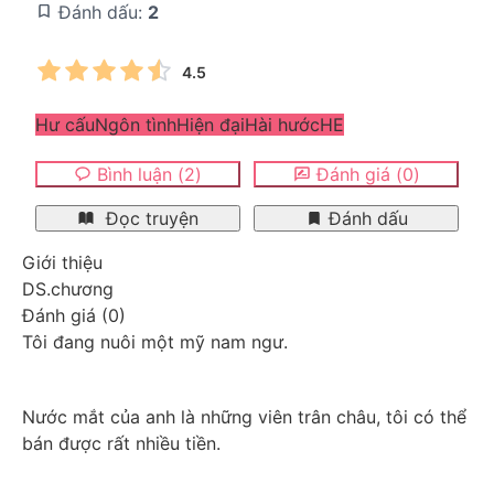
Đánh dấu:
2
4.5
Hư cấu
Ngôn tình
Hiện đại
Hài hước
HE
Bình luận
(
2
)
Đánh giá
(
0
)
Đọc truyện
Đánh dấu
Giới thiệu
DS.chương
Đánh giá
(
0
)
Tôi đang nuôi một mỹ nam ngư.
Nước mắt của anh là những viên trân châu, tôi có thể 
bán được rất nhiều tiền.