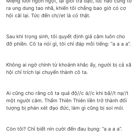
Miệng lưỡi ngon ngọt, lại giỏi trà đạo, lúc nào cũng tỏ 
ra ung dung tao nhã, khiến tôi chẳng bao giờ có cơ 
hội cãi lại. Tức đến ch//et là có thật.
Sau khi trọng sinh, tôi quyết định giả câm luôn cho 
đỡ phiền. Cô ta nói gì, tôi chỉ đáp mỗi tiếng: “a a a a”.
Không ai ngờ chính từ khoảnh khắc ấy, người bị cả xã 
hội chỉ trích lại chuyển thành cô ta. 
Ai cũng cho rằng cô ta quá độ//c á//c khi bắ//t nạ//t 
một người câm. Thẩm Thiên Thiên liền trở thành đối 
tượng bị phán xét đạo đức, làm gì cũng bị soi mói.
Còn tôi? Chỉ biết nín cười đến đau bụng: “a a a a”.