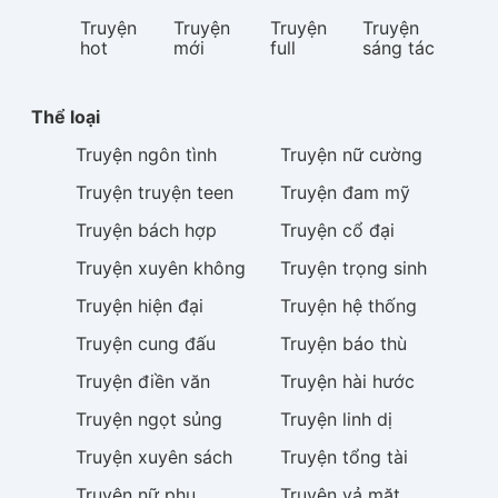
Truyện
Truyện
Truyện
Truyện
hot
mới
full
sáng tác
Thể loại
Truyện
ngôn tình
Truyện
nữ cường
Truyện
truyện teen
Truyện
đam mỹ
Truyện
bách hợp
Truyện
cổ đại
Truyện
xuyên không
Truyện
trọng sinh
Truyện
hiện đại
Truyện
hệ thống
Truyện
cung đấu
Truyện
báo thù
Truyện
điền văn
Truyện
hài hước
Truyện
ngọt sủng
Truyện
linh dị
Truyện
xuyên sách
Truyện
tổng tài
Truyện
nữ phụ
Truyện
vả mặt