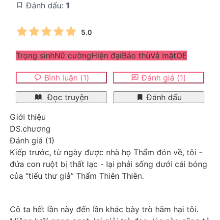
Đánh dấu:
1
5.0
Trọng sinh
Nữ cường
Hiện đại
Báo thù
Vả mặt
OE
Bình luận
(
1
)
Đánh giá
(
1
)
Đọc truyện
Đánh dấu
Giới thiệu
DS.chương
Đánh giá
(
1
)
Kiếp trước, từ ngày được nhà họ Thẩm đón về, tôi - 
đứa con ruột bị thất lạc - lại phải sống dưới cái bóng 
của “tiểu thư giả” Thẩm Thiên Thiên. 
Cô ta hết lần này đến lần khác bày trò hãm hại tôi. 