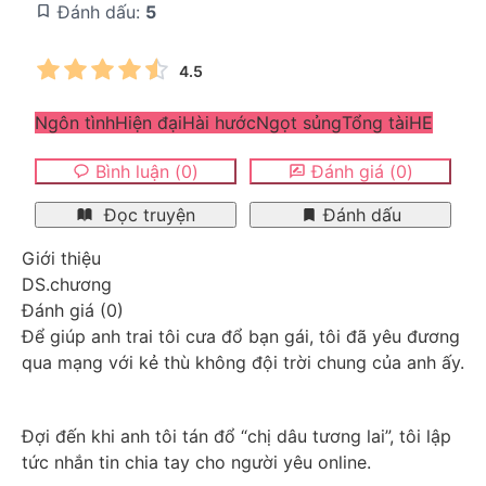
Đánh dấu:
5
4.5
Ngôn tình
Hiện đại
Hài hước
Ngọt sủng
Tổng tài
HE
Bình luận
(
0
)
Đánh giá
(
0
)
Đọc truyện
Đánh dấu
Giới thiệu
DS.chương
Đánh giá
(
0
)
Để giúp anh trai tôi cưa đổ bạn gái, tôi đã yêu đương 
qua mạng với kẻ thù không đội trời chung của anh ấy.
Đợi đến khi anh tôi tán đổ “chị dâu tương lai”, tôi lập 
tức nhắn tin chia tay cho người yêu online.