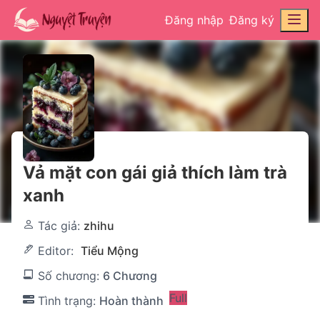
Đăng nhập
Đăng ký
Vả mặt con gái giả thích làm trà
xanh
Tác giả:
zhihu
Editor:
Tiểu Mộng
Số chương:
6 Chương
Full
Tình trạng:
Hoàn thành