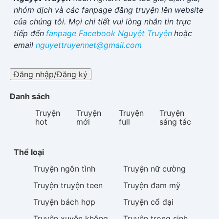
nhóm dịch và các fanpage đăng truyện lên website
của chúng tôi. Mọi chi tiết vui lòng nhắn tin trực
tiếp đến
fanpage Facebook
Nguyệt Truyện
hoặc
email
nguyettruyennet@gmail.com
Đăng nhập/Đăng ký
Danh sách
Truyện
Truyện
Truyện
Truyện
hot
mới
full
sáng tác
Thể loại
Truyện
ngôn tình
Truyện
nữ cường
Truyện
truyện teen
Truyện
đam mỹ
Truyện
bách hợp
Truyện
cổ đại
Truyện
xuyên không
Truyện
trọng sinh