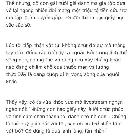
Thế nhưng, cô con gái nuôi giả danh mà gia tộc đưa 
về lại ngang nhiên đòi mang một triệu tệ tiền cứu trợ 
mà tập đoàn quyên góp… Đi đổi thành hạc giấy ngũ 
sắc sặc sỡ.
Lúc tôi tiếp nhận vật tư, không chút do dự mà thẳng 
tay ném đống rác rưởi ấy ra ngoài. Bởi trong tình thế 
sống còn, những thứ vô dụng như vậy chẳng khác 
nào đang chiếm chỗ của thuốc men và lương 
thực.Đây là đang cướp đi hi vọng sống của người 
khác.
Thấy vậy, cô ta vừa khóc vừa mở livestream nghẹn 
ngào nói: “Những con hạc giấy này là lời chúc phúc 
và tình cảm chân thành tôi dành cho bà con... Chúng 
là thứ quý giá nhất với tôi, sao cô có thể nhẫn tâm 
vứt bỏ? Cô đúng là quá lạnh lùng, tàn nhẫn!”