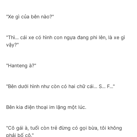
"Xe gì của bên nào?"
"Thì... cái xe có hình con ngựa đang phi lên, là xe gì 
vậy?"
"Hanteng à?"
"Bên dưới hình như còn có hai chữ cái... S... F..."
Bên kia điện thoại im lặng một lúc.
"Cô gái à, tuổi còn trẻ đừng có gọi bừa, tôi không 
phải bố cô."