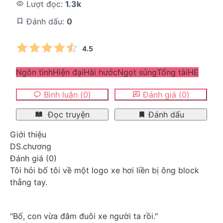
Lượt đọc:
1.3k
Đánh dấu:
0
4.5
Ngôn tình
Hiện đại
Hài hước
Ngọt sủng
Tổng tài
HE
Bình luận
(
0
)
Đánh giá
(
0
)
Đọc truyện
Đánh dấu
Giới thiệu
DS.chương
Đánh giá
(
0
)
Tôi hỏi bố tôi về một logo xe hơi liền bị ông block 
thẳng tay.
"Bố, con vừa đâm đuôi xe người ta rồi."