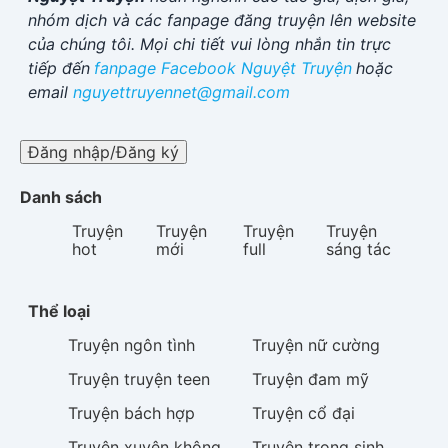
nhóm dịch và các fanpage đăng truyện lên website
của chúng tôi. Mọi chi tiết vui lòng nhắn tin trực
tiếp đến
fanpage Facebook
Nguyệt Truyện
hoặc
email
nguyettruyennet@gmail.com
Đăng nhập/Đăng ký
Danh sách
Truyện
Truyện
Truyện
Truyện
hot
mới
full
sáng tác
Thể loại
Truyện
ngôn tình
Truyện
nữ cường
Truyện
truyện teen
Truyện
đam mỹ
Truyện
bách hợp
Truyện
cổ đại
Truyện
xuyên không
Truyện
trọng sinh