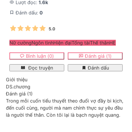
Lượt đọc:
1.6k
Đánh dấu:
0
5.0
Nữ cường
Ngôn tình
Hiện đại
Tổng tài
Thế thân
HE
Bình luận
(
0
)
Đánh giá
(
1
)
Đọc truyện
Đánh dấu
Giới thiệu
DS.chương
Đánh giá
(
1
)
Trong mỗi cuốn tiểu thuyết theo đuổi vợ đầy bi kịch, 
đến cuối cùng, người mà nam chính thực sự yêu đều 
là người thế thân. Còn tôi lại là bạch nguyệt quang.