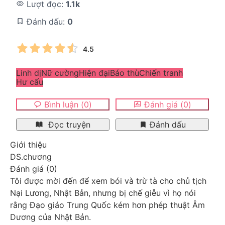
Lượt đọc:
1.1k
Đánh dấu:
0
4.5
Linh dị
Nữ cường
Hiện đại
Báo thù
Chiến tranh
Hư cấu
Bình luận
(
0
)
Đánh giá
(
0
)
Đọc truyện
Đánh dấu
Giới thiệu
DS.chương
Đánh giá
(
0
)
Tôi được mời đến để xem bói và trừ tà cho chủ tịch 
Nại Lương, Nhật Bản, nhưng bị chế giễu vì họ nói 
rằng Đạo giáo Trung Quốc kém hơn phép thuật Âm 
Dương của Nhật Bản.