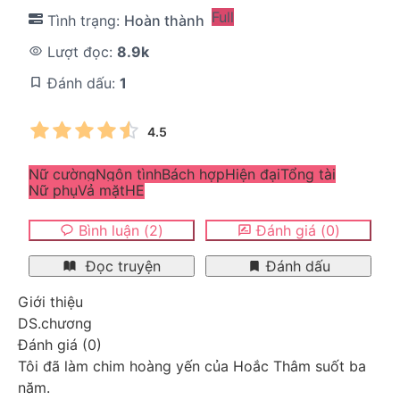
Full
Tình trạng:
Hoàn thành
Lượt đọc:
8.9k
Đánh dấu:
1
4.5
Nữ cường
Ngôn tình
Bách hợp
Hiện đại
Tổng tài
Nữ phụ
Vả mặt
HE
Bình luận
(
2
)
Đánh giá
(
0
)
Đọc truyện
Đánh dấu
Giới thiệu
DS.chương
Đánh giá
(
0
)
Tôi đã làm chim hoàng yến của Hoắc Thâm suốt ba 
năm.