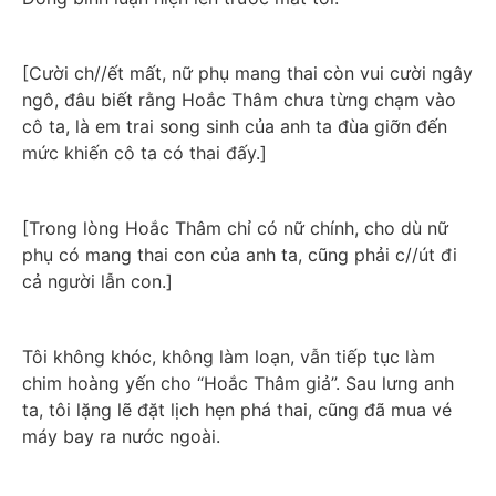
[Cười ch//ết mất, nữ phụ mang thai còn vui cười ngây 
ngô, đâu biết rằng Hoắc Thâm chưa từng chạm vào 
cô ta, là em trai song sinh của anh ta đùa giỡn đến 
mức khiến cô ta có thai đấy.]
[Trong lòng Hoắc Thâm chỉ có nữ chính, cho dù nữ 
phụ có mang thai con của anh ta, cũng phải c//út đi 
cả người lẫn con.]
Tôi không khóc, không làm loạn, vẫn tiếp tục làm 
chim hoàng yến cho “Hoắc Thâm giả”. Sau lưng anh 
ta, tôi lặng lẽ đặt lịch hẹn phá thai, cũng đã mua vé 
máy bay ra nước ngoài.