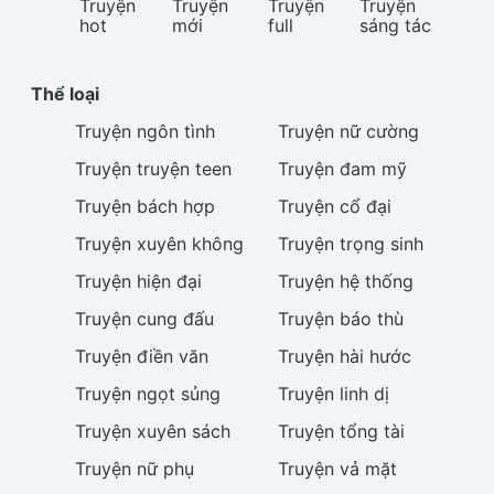
Truyện
Truyện
Truyện
Truyện
hot
mới
full
sáng tác
Thể loại
Truyện
ngôn tình
Truyện
nữ cường
Truyện
truyện teen
Truyện
đam mỹ
Truyện
bách hợp
Truyện
cổ đại
Truyện
xuyên không
Truyện
trọng sinh
Truyện
hiện đại
Truyện
hệ thống
Truyện
cung đấu
Truyện
báo thù
Truyện
điền văn
Truyện
hài hước
Truyện
ngọt sủng
Truyện
linh dị
Truyện
xuyên sách
Truyện
tổng tài
Truyện
nữ phụ
Truyện
vả mặt