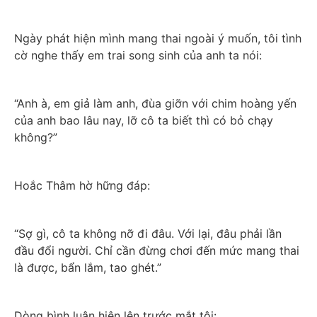
Ngày phát hiện mình mang thai ngoài ý muốn, tôi tình 
cờ nghe thấy em trai song sinh của anh ta nói:
“Anh à, em giả làm anh, đùa giỡn với chim hoàng yến 
của anh bao lâu nay, lỡ cô ta biết thì có bỏ chạy 
không?”
Hoắc Thâm hờ hững đáp:
“Sợ gì, cô ta không nỡ đi đâu. Với lại, đâu phải lần 
đầu đổi người. Chỉ cần đừng chơi đến mức mang thai 
là được, bẩn lắm, tao ghét.”
Dòng bình luận hiện lên trước mắt tôi: