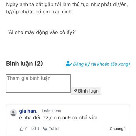
Ngày anh ta bắt gặp tôi làm thủ tục, như phát đi//ên, 
b//óp ch//ặt cổ em trai mình:
 “Ai cho mày động vào cô ấy?”
Bình luận (
2
)
Đăng ký tài khoản (5s xong)
Bình luận
gia han.
1 năm trước
ê nha đểu zz,c.o.n nu9 cx chả vừa
0
1
Trả lời
Chương
1